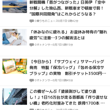
新戦闘機「首がつながった」日英伊 「空中
分解」した独仏西、新戦車まで頓挫寸前！
“国際共同開発”はこれからどうなる？
0
乗りものニュース
8月7日 9時42分
「休みなのに疲れる」 お盆休み特有の“隠れ
疲労”に注意…3つの解消法とは
0
オトナンサー
8月7日 9時15分
【今日から】「サブウェイ」サマーバッグ
発売 特製「保冷バッグ」「包める保冷サ
ブラップ」の実物 割引チケット3500円封
入
0
オトナンサー
8月7日 8時45分
この橋ぜ～んぶ「塗装剥がして塗り直
し！」1日16万台が走る首都高「作り直せな
い橋」老朽化対策みてきた 鉄骨1700本 現
場はまるで巨大ジャングルジム
1
乗りものニュース
8月7日 8時42分