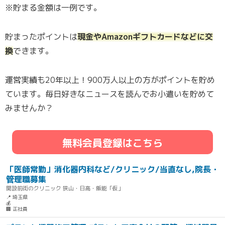
※貯まる金額は一例です。
貯まったポイントは
現金やAmazonギフトカードなどに交
換
できます。
運営実績も20年以上！900万人以上の方がポイントを貯め
ています。毎日好きなニュースを読んでお小遣いを貯めて
みませんか？
無料会員登録はこちら
「医師常勤」消化器内科など/クリニック/当直なし,院長・
管理職募集
開設前街のクリニック 狭山・日高・飯能「仮」
📍 埼玉県
💰
🏢 正社員