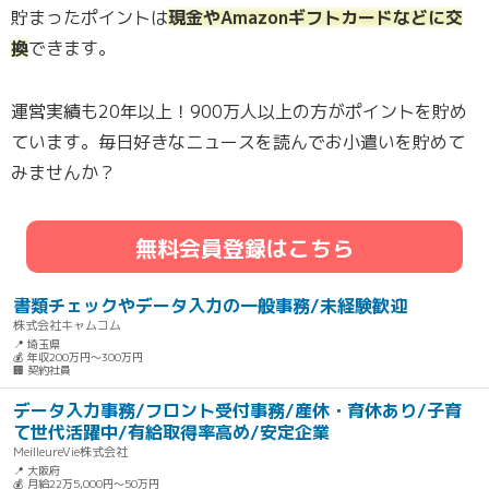
貯まったポイントは
現金やAmazonギフトカードなどに交
換
できます。
運営実績も20年以上！900万人以上の方がポイントを貯め
ています。毎日好きなニュースを読んでお小遣いを貯めて
みませんか？
無料会員登録はこちら
書類チェックやデータ入力の一般事務/未経験歓迎
株式会社キャムコム
📍 埼玉県
💰 年収200万円～300万円
🏢 契約社員
データ入力事務/フロント受付事務/産休・育休あり/子育
て世代活躍中/有給取得率高め/安定企業
MeilleureVie株式会社
📍 大阪府
💰 月給22万5,000円～50万円