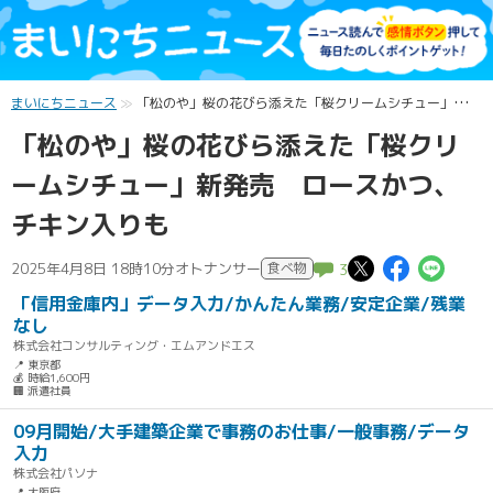
まいにちニュース
「松のや」桜の花びら添えた「桜クリームシチュー」新発売 ロースかつ、チキン入りも
「松のや」桜の花びら添えた「桜クリ
ームシチュー」新発売 ロースかつ、
チキン入りも
この記事
この記
この
2025年4月8日 18時10分
オトナンサー
食べ物
3
「信用金庫内」データ入力/かんたん業務/安定企業/残業
なし
株式会社コンサルティング・エムアンドエス
📍 東京都
💰 時給1,600円
🏢 派遣社員
09月開始/大手建築企業で事務のお仕事/一般事務/データ
入力
株式会社パソナ
📍 大阪府