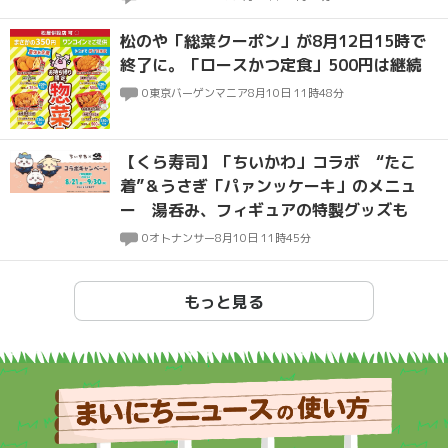
松のや「総菜クーポン」が8月12日15時で
終了に。「ロースかつ定食」500円は継続
0
東京バーゲンマニア
8月10日 11時48分
【くら寿司】「ちいかわ」コラボ “たこ
着”＆うさぎ「パァンッケーキ」のメニュ
ー 湯呑み、フィギュアの特製グッズも
0
オトナンサー
8月10日 11時45分
もっと見る