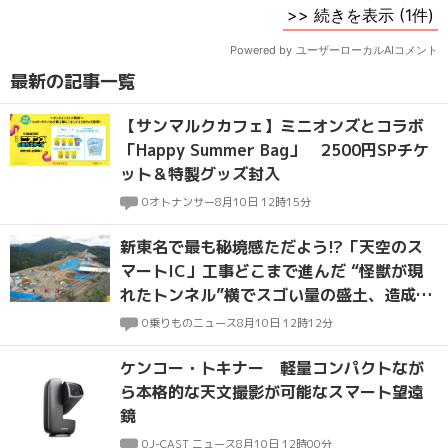
最新の記事一覧
【サンマルクカフェ】ミニオンズとコラボ
「Happy Summer Bag」 2500円SPチケ
ット＆特製グッズ封入
0
オトナンサー
8月10日 12時15分
新東名で最も秘境感ただよう!?「天空のス
マートIC」工事どこまで進んだ “怪獣が現
れたトンネル”横でスゴい量の盛土、造成は
佳境へ
0
乗りものニュース
8月10日 12時12分
ケンコー・トキナー 軽量コンパクトなが
ら本格的な天文撮影が可能なスマート望遠
鏡
0
J-CAST ニュース
8月10日 12時00分