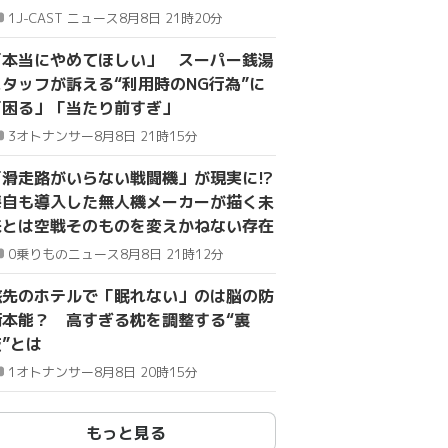
1
J-CAST ニュース
8月8日 21時20分
「本当にやめてほしい」 スーパー銭湯
スタッフが訴える“利用時のNG行為”に
「困る」「当たり前すぎ」
3
オトナンサー
8月8日 21時15分
「滑走路がいらない戦闘機」が現実に!?
海自も導入した無人機メーカーが描く未
来とは空戦そのものを変えかねない存在
0
乗りものニュース
8月8日 21時12分
旅先のホテルで「眠れない」のは脳の防
衛本能？ 高すぎる枕を調整する“裏
”とは
1
オトナンサー
8月8日 20時15分
もっと見る