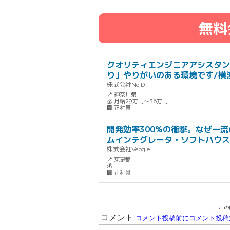
無料
クオリティエンジニアアシスタン
り」やりがいのある環境です/横浜
株式会社NoID
📍 神奈川県
💰 月給29万円～36万円
🏢 正社員
開発効率300%の衝撃。なぜ一
ムインテグレータ・ソフトハウス
株式会社Veogle
📍 東京都
💰
🏢 正社員
この