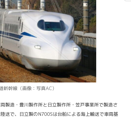
道新幹線（画像：写真AC）
車両製造・豊川製作所と日立製作所・笠戸事業所で製造さ
は陸送で、日立製のN700Sは台船による海上輸送で車両基