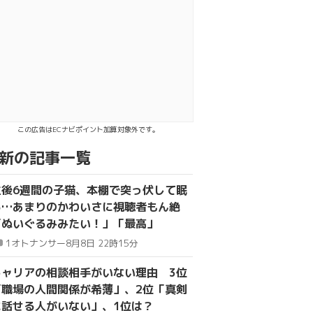
でシェア
送る
この広告はECナビポイント加算対象外です。
新の記事一覧
生後6週間の子猫、本棚で突っ伏して眠
る…あまりのかわいさに視聴者もん絶
「ぬいぐるみみたい！」「最高」
1
オトナンサー
8月8日 22時15分
キャリアの相談相手がいない理由 3位
「職場の人間関係が希薄」、2位「真剣
に話せる人がいない」、1位は？