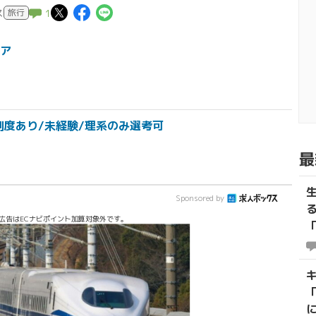
この記事についてポスト
この記事についてFacebook
この記事についてLINEで
ス
旅行
1
ア
制度あり/未経験/理系のみ選考可
最
Sponsored by
広告はECナビポイント加算対象外です。