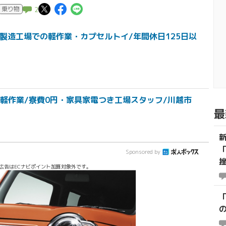
この記事についてポスト
この記事についてFaceboo
この記事についてLINEで
乗り物
2
製造工場での軽作業・カプセルトイ/年間休日125日以
軽作業/寮費0円・家具家電つき工場スタッフ/川越市
最
Sponsored by
広告はECナビポイント加算対象外です。