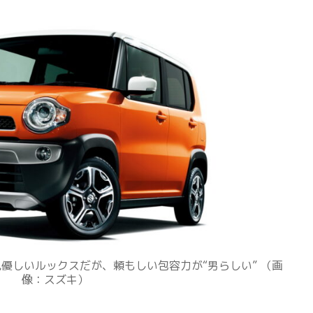
見優しいルックスだが、頼もしい包容力が“男らしい” （画
像：スズキ）