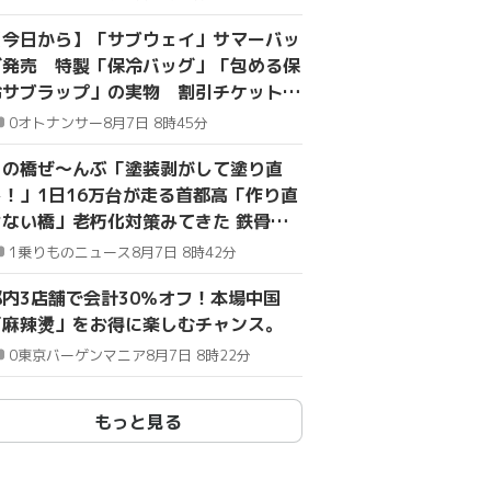
【今日から】「サブウェイ」サマーバッ
グ発売 特製「保冷バッグ」「包める保
冷サブラップ」の実物 割引チケット
500円封入
0
オトナンサー
8月7日 8時45分
この橋ぜ～んぶ「塗装剥がして塗り直
し！」1日16万台が走る首都高「作り直
せない橋」老朽化対策みてきた 鉄骨
1700本 現場はまるで巨大ジャングルジ
1
乗りものニュース
8月7日 8時42分
ム
都内3店舗で会計30％オフ！本場中国
「麻辣燙」をお得に楽しむチャンス。
0
東京バーゲンマニア
8月7日 8時22分
もっと見る