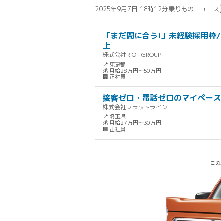
2025年9月7日 18時12分
乗りものニュース
「まだ間に合う!」未経験採用枠/
上
株式会社RIOT GROUP
📍 東京都
💰 月給28万円～50万円
🏢 正社員
接客ゼロ・電話ゼロのマイペース
株式会社フラットライン
📍 埼玉県
💰 月給27万円～30万円
🏢 正社員
この