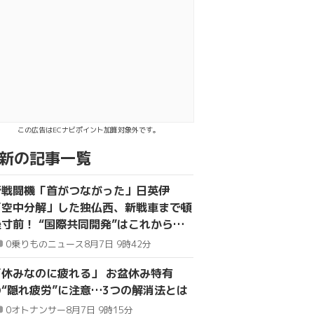
kでシェア
送る
この広告はECナビポイント加算対象外です。
新の記事一覧
新戦闘機「首がつながった」日英伊
「空中分解」した独仏西、新戦車まで頓
挫寸前！ “国際共同開発”はこれからど
うなる？
0
乗りものニュース
8月7日 9時42分
「休みなのに疲れる」 お盆休み特有
の“隠れ疲労”に注意…3つの解消法とは
0
オトナンサー
8月7日 9時15分