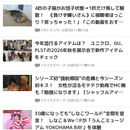
4匹の子猫がお団子状態→1匹だけ残して解
散！ 《負けず嫌いさん》に視聴者ほっこ
り「笑っちゃった！」「この動画をおすす
めしてくれてありがとう」
0
オトナンサー
8月6日 11時15分
今年流行るアイテムは？ ユニクロ、GU、
PLSTの2026年秋冬展示会で新作アイテム
をチェック
1
マイナビウーマン
8月6日 11時10分
シリーズ初“強制帰国”の危機と今シーズン
初キス！ 女性が沼るモテテク勃発でMC陣
も「勉強になります」【シャッフルアイラ
ンドseason7・#3～#4】
0
マイナビウーマン
8月6日 11時10分
30歳になっても“しなこワールド”全開を宣
言！ しなこ＆We♡Pが「うんこミュージ
アム YOKOHAMA BAY」を体験