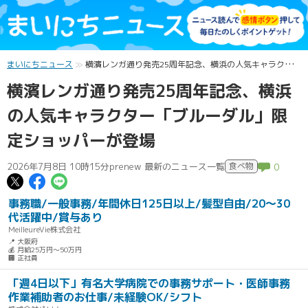
まいにちニュース
横濱レンガ通り発売25周年記念、横浜の人気キャラクター「ブルーダル」限定ショッパーが登場
横濱レンガ通り発売25周年記念、横浜
の人気キャラクター「ブルーダル」限
定ショッパーが登場
2026年7月8日 10時15分
prenew 最新のニュース一覧
食べ物
0
この記事についてポスト
この記事についてFacebookでシェ
この記事についてLINEで送る
事務職/一般事務/年間休日125日以上/髪型自由/20～30
代活躍中/賞与あり
MeilleureVie株式会社
📍 大阪府
💰 月給25万円～50万円
🏢 正社員
「週4日以下」有名大学病院での事務サポート・医師事務
作業補助者のお仕事/未経験OK/シフト