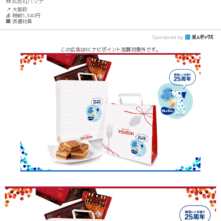
株式会社パソナ
📍 大阪府
💰 時給1,340円
🏢 派遣社員
Sponsored by
この広告はECナビポイント加算対象外です。