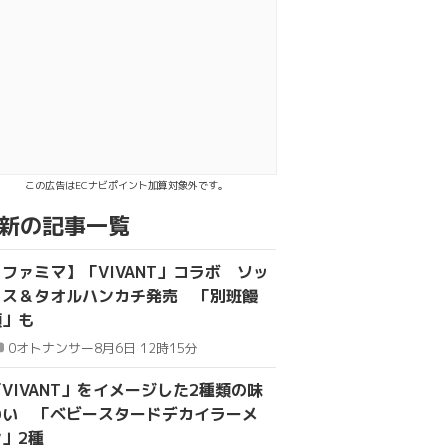
ebookでシェア
INEで送る
この広告はECナビポイント加算対象外です。
新の記事一覧
【ファミマ】「VIVANT」コラボ ソッ
クス＆タオルハンカチ発売 「別班饅
頭」も
0
オトナンサー
8月6日 12時15分
VIVANT」をイメージした2種類の味
わい 「ベビースタードデカイラーメ
ン」2種