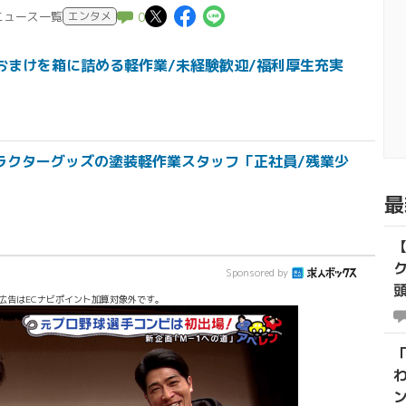
この記事についてポスト
この記事についてFac
この記事についてL
のニュース一覧
エンタメ
0
おまけを箱に詰める軽作業/未経験歓迎/福利厚生充実
ラクターグッズの塗装軽作業スタッフ「正社員/残業少
最
Sponsored by
広告はECナビポイント加算対象外です。
「