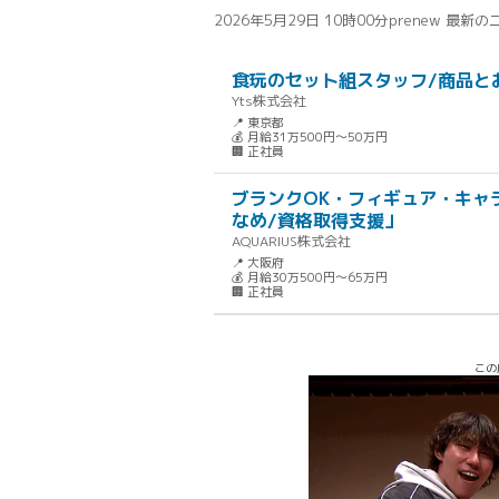
2026年5月29日 10時00分
prenew 最新
食玩のセット組スタッフ/商品と
Yts株式会社
📍 東京都
💰 月給31万500円～50万円
🏢 正社員
ブランクOK・フィギュア・キャ
なめ/資格取得支援」
AQUARIUS株式会社
📍 大阪府
💰 月給30万500円～65万円
🏢 正社員
この