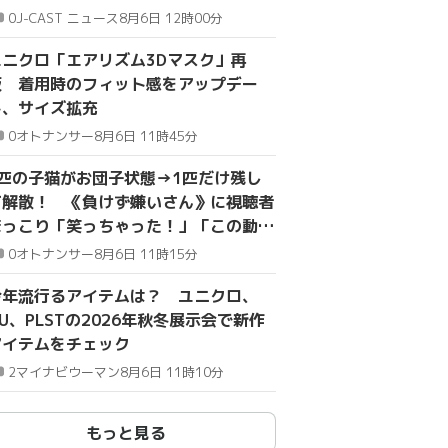
0
J-CAST ニュース
8月6日 12時00分
ユニクロ「エアリズム3Dマスク」再
販 着用時のフィット感をアップデー
ト、サイズ拡充
0
オトナンサー
8月6日 11時45分
4匹の子猫がお団子状態→1匹だけ残し
て解散！ 《負けず嫌いさん》に視聴者
ほっこり「笑っちゃった！」「この動画
をおすすめしてくれてありがとう」
0
オトナンサー
8月6日 11時15分
今年流行るアイテムは？ ユニクロ、
U、PLSTの2026年秋冬展示会で新作
アイテムをチェック
2
マイナビウーマン
8月6日 11時10分
もっと見る