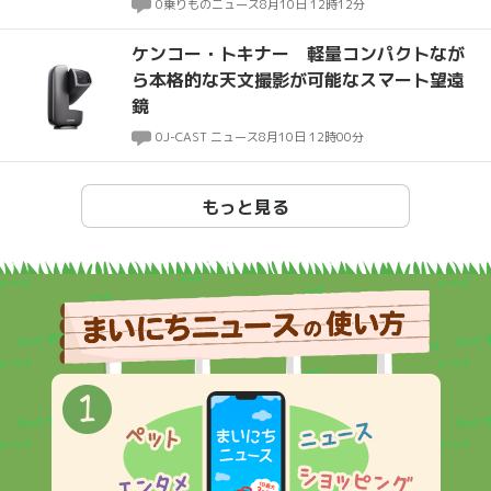
佳境へ
0
乗りものニュース
8月10日 12時12分
ケンコー・トキナー 軽量コンパクトなが
ら本格的な天文撮影が可能なスマート望遠
鏡
0
J-CAST ニュース
8月10日 12時00分
もっと見る