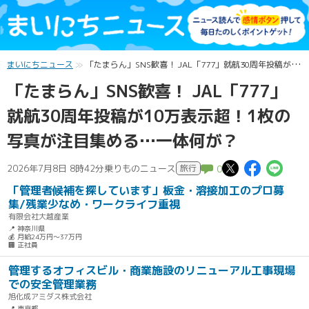
まいにちニュース
「たまらん」SNS歓喜！ JAL「777」就航30周年投稿が10万表示超！1枚の写真が注目集める…一体何が？
「たまらん」SNS歓喜！ JAL「777」
就航30周年投稿が10万表示超！1枚の
写真が注目集める…一体何が？
この記事
この記
こ
2026年7月8日 8時42分
乗りものニュース
旅行
0
「管理者候補を探しています」板金・溶接加工のプロ募
集/残業少なめ・ワークライフ重視
有限会社大越産業
📍 神奈川県
💰 月給24万円～37万円
🏢 正社員
管理するオフィスビル・商業施設のリニューアル工事現場
での安全管理業務
旭化成アミダス株式会社
📍 東京都