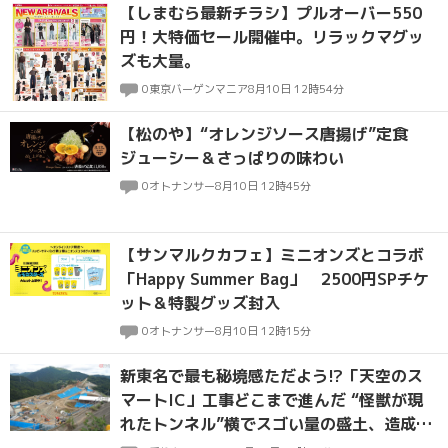
【しまむら最新チラシ】プルオーバー550
円！大特価セール開催中。リラックマグッ
ズも大量。
0
東京バーゲンマニア
8月10日 12時54分
【松のや】“オレンジソース唐揚げ”定食
ジューシー＆さっぱりの味わい
0
オトナンサー
8月10日 12時45分
【サンマルクカフェ】ミニオンズとコラボ
「Happy Summer Bag」 2500円SPチケ
ット＆特製グッズ封入
0
オトナンサー
8月10日 12時15分
新東名で最も秘境感ただよう!?「天空のス
マートIC」工事どこまで進んだ “怪獣が現
れたトンネル”横でスゴい量の盛土、造成は