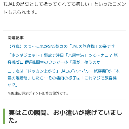
もJALの歴史として扱ってくれてて嬉しい」といったコメン
トも見られます。
関連記事
【写真】えっ…これがSNS歓喜の「JALの旅客機」の姿です
「ホンダジェット」事故で注目「八尾空港」って…ナニ？ 旅
客機ゼロ 伊丹&関空のウラで一体「誰が」使うのか
二つ名は「ドッカン上がり」 JALの”ハイパワー旅客機”が「本
気の離着陸」したら…その機内の様子は「これマジで旅客機
か!?」
※関連記事はポイント加算対象外です。
実はこの瞬間、お小遣いが稼げていまし
た。