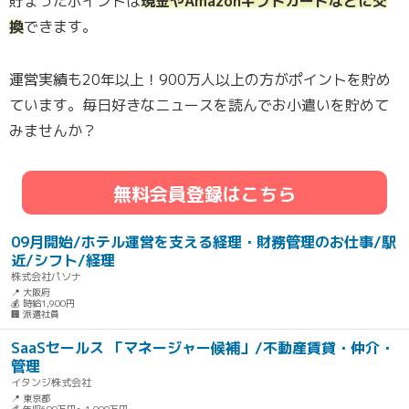
貯まったポイントは
現金やAmazonギフトカードなどに交
換
できます。
運営実績も20年以上！900万人以上の方がポイントを貯め
ています。毎日好きなニュースを読んでお小遣いを貯めて
みませんか？
無料会員登録はこちら
09月開始/ホテル運営を支える経理・財務管理のお仕事/駅
近/シフト/経理
株式会社パソナ
📍 大阪府
💰 時給1,900円
🏢 派遣社員
SaaSセールス 「マネージャー候補」/不動産賃貸・仲介・
管理
イタンジ株式会社
📍 東京都