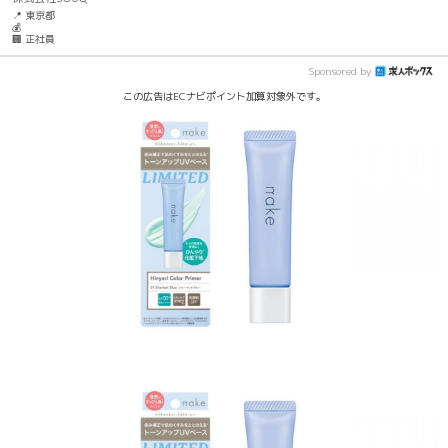
📍 東京都
💰
🏢 正社員
Sponsored by
この広告はECナビポイント加算対象外です。