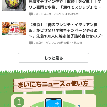
を覆すデザイン性で「取替」を促進！「ゲ
リラ豪雨で水柱」「濡れてスリップ」も防
げる!?
0
乗りものニュース
8月10日 15時12分
【横浜】「俺のフレンチ・イタリアン横
浜」がピザ全品半額キャンペーンやるよ
～。先着100人に焼き菓子詰め合わせのプレ
ゼントも。
0
東京バーゲンマニア
8月10日 14時37分
もっと見る