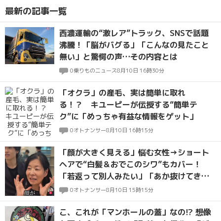
最新の記事一覧
西濃運輸の“激レア”トラック、SNSで話題
沸騰！「脳がバグる」「こんなの見たこと
無い」と驚愕の声…その内容とは
0
乗りものニュース
8月10日 16時30分
「オクラ」の産毛、実は簡単に取れ
る！？ キユーピーが伝授する“簡単テ
ク”に「めっちゃ有益な情報をゲット」
0
オトナンサー
8月10日 16時15分
「顔が大きく見える」悩む女性→ショート
ヘアで“白髪＆おでこのシワ”もカバー！
「若返って別人みたい」「あか抜けてきれ
い」称賛の声
0
オトナンサー
8月10日 15時15分
こ、これが「マンホールの蓋」なの!? 想像