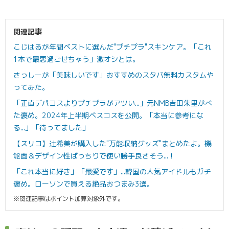
関連記事
こじはるが年間ベストに選んだ"プチプラ"スキンケア。「これ
1本で最悪過ごせちゃう」激オシとは。
さっしーが「美味しいです」おすすめのスタバ無料カスタムや
ってみた。
「正直デパコスよりプチプラがアツい...」元NMB吉田朱里がべ
た褒め。2024年上半期ベスコスを公開。「本当に参考にな
る...」「待ってました」
【スリコ】辻希美が購入した"万能収納グッズ"まとめたよ。機
能面＆デザイン性ばっちりで使い勝手良さそう...！
「これ本当に好き」「最愛です」...韓国の人気アイドルもガチ
褒め。ローソンで買える絶品おつまみ3選。
※関連記事はポイント加算対象外です。