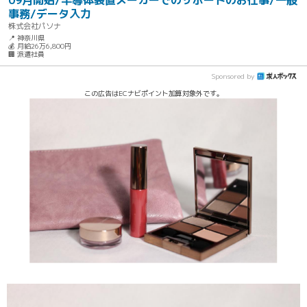
09月開始/半導体装置メーカーでのサポートのお仕事/一般
事務/データ入力
株式会社パソナ
📍 神奈川県
💰 月給26万6,800円
🏢 派遣社員
Sponsored by
この広告はECナビポイント加算対象外です。