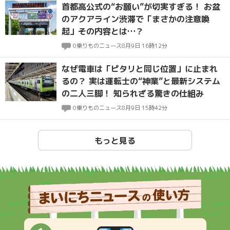
首都高公式の“お願い”が切実すぎる！ お盆
のアクアライン渋滞で「まさかの注意喚
起」その内容とは…？
0
乗りものニュース
8月9日 16時12分
なぜ電車は「ピタリと同じ位置」に止まれ
るの？ 実は運転士の“神業”と最新システム
の二人三脚！ 知られざる驚きの仕組み
0
乗りものニュース
8月9日 15時42分
もっと見る