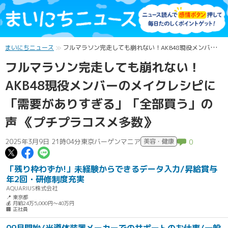
まいにちニュース
フルマラソン完走しても崩れない！AKB48現役メンバーのメイクレシピに「需要がありすぎる」「全部買う」の声 《プチプラコスメ多数》
フルマラソン完走しても崩れない！
AKB48現役メンバーのメイクレシピに
「需要がありすぎる」「全部買う」の
声 《プチプラコスメ多数》
2025年3月9日 21時04分
東京バーゲンマニア
美容・健康
0
この記事についてポスト
この記事についてFacebookでシェ
この記事についてLINEで送る
「残り枠わずか!」未経験からできるデータ入力/昇給賞与
年2回・研修制度充実
AQUARIUS株式会社
📍 東京都
💰 月給24万5,000円～40万円
🏢 正社員