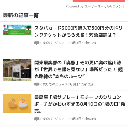
最新の記事一覧
スタバカード3000円購入で500円分のドリ
ンクチケットがもらえる！対象店舗は？
0
東京バーゲンマニア
8月9日 17時13分
関東最奥部の「廃駅」その更に奥の鉱山跡
が「世界でも類を見ない」場所だった！ 観
光路線の“本当のルーツ”
0
乗りものニュース
8月9日 17時12分
豊島屋「鳩サブレー」モチーフのシリコン
ポーチがかわいすぎる8月10日の"鳩の日"発
売。
0
東京バーゲンマニア
8月9日 17時04分