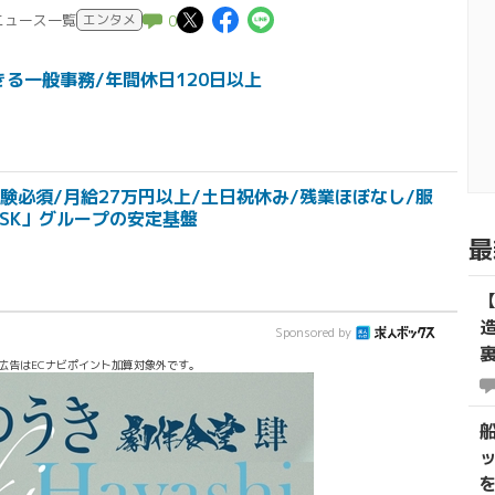
この記事についてポスト
この記事についてFac
この記事についてL
のニュース一覧
エンタメ
0
る一般事務/年間休日120日以上
験必須/月給27万円以上/土日祝休み/残業ほぼなし/服
SK」グループの安定基盤
最
Sponsored by
広告はECナビポイント加算対象外です。