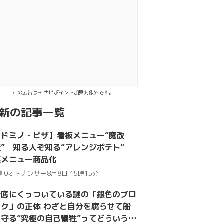
ebookでシェア
INEで送る
この広告はECナビポイント加算対象外です。
新の記事一覧
【ドミノ・ピザ】看板メニュー“魔改
造” 知る人ぞ知る“アレンジポテト”
裏メニュー商品化
0
オトナンサー
8月8日 15時15分
船底にくっついている謎の「銀色のブロ
ック」の正体 わざと自分を腐らせて船
を守る“究極の自己犠牲”ってどういうこ