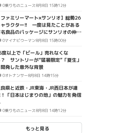
と？
0
乗りものニュース
8月8日 15時12分
【ファミリーマート×サンリオ】総勢26
キャラクター!! 一度は見たことがある
有名食品のパッケージにサンリオの仲間
が登場
0
マイナビウーマン
8月8日 15時00分
35度以上で「ビール」売れなくな
る？ サントリーが“猛暑限定”「夏生」
を開発した意外な背景
0
オトナンサー
8月8日 14時15分
奈良県と近鉄・JR東海・JR西日本が連
携！「日本はじまりの地」の魅力を発信
へ
0
乗りものニュース
8月8日 14時12分
もっと見る