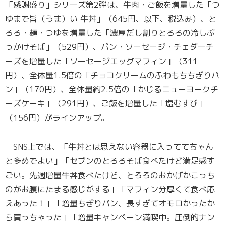
「感謝盛り」シリーズ第2弾は、牛肉・ご飯を増量した「つ
ゆまで旨（うま）い 牛丼」（645円、以下、税込み）、と
ろろ・麺・つゆを増量した「濃厚だし割りとろろの冷しぶ
っかけそば」（529円）、パン・ソーセージ・チェダーチ
ーズを増量した「ソーセージエッグマフィン」（311
円）、全体量1.5倍の「チョコクリームのふわもちちぎりパ
ン」（170円）、全体量約2.5倍の「かじるニューヨークチ
ーズケーキ」（291円）、ご飯を増量した「塩むすび」
（156円）がラインアップ。
SNS上では、「牛丼とは思えない容器に入っててちゃん
と多めでよい」「セブンのとろろそば食べたけど満足感す
ごい。先週増量牛丼食べたけど、とろろのおかげかこっち
のがお腹にたまる感じがする」「マフィン分厚くて食べ応
えあった！」「増量ちぎりパン、長すぎてオモロかったか
ら買っちゃった」「増量キャンペーン満喫中。圧倒的ナン