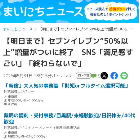
まいにちニュース
【明日まで】セブンイレブン“50％以上”増量がついに終了 SNS「満足感すごい」「終わらないで」
【明日まで】セブンイレブン“50％以
上”増量がついに終了 SNS「満足感す
ごい」「終わらないで」
この記事
この記
こ
2026年5月31日 18時15分
オトナンサー
食べ物
5
「新宿」大人気の事務職 「時短orフルタイム選択可能」
株式会社エンパワー
📍 東京都
💰 年収600万円～1,000万円
🏢 正社員
薬局の調剤・受付事務/目黒駅/未経験歓迎/日祝休み/40代
歓迎
株式会社シイビイシー スリーアイ薬局目黒通り店
📍 東京都
💰 月給25万円～29万2,000円