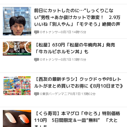
前日にカットしたのに…“しっくりこな
い”男性→あか抜けカットで激変！ 2.9万
いいね「別人やん」「モテそう」絶賛の声
0
オトナンサー
8月7日 14時15分
【松屋】630円「松屋の牛焼肉丼」発売
「牛カルビホルモン丼」も
0
オトナンサー
8月7日 13時15分
【西友の最新チラシ】クックドゥやPBレト
ルトがまとめ買いでお得に《8月10日まで》
0
東京バーゲンマニア
8月7日 13時02分
【くら寿司】本マグロ「中とろ」特別価格
110円 5日間限定＆一皿“無料” 「大と