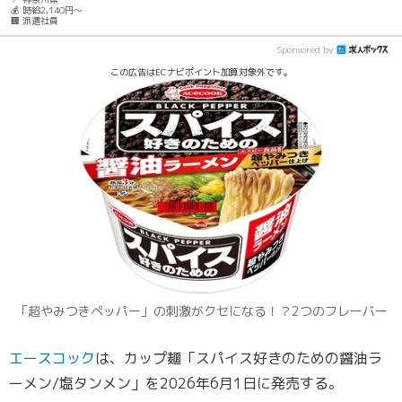
💰 時給2,140円～
🏢 派遣社員
Sponsored by
この広告はECナビポイント加算対象外です。
「超やみつきペッパー」の刺激がクセになる！？2つのフレーバー
エースコック
は、カップ麺「スパイス好きのための醤油ラ
ーメン/塩タンメン」を2026年6月1日に発売する。