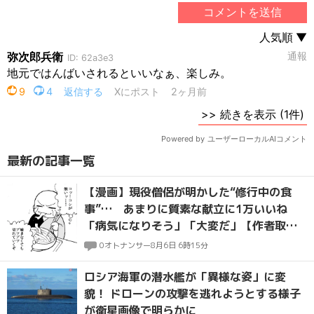
最新の記事一覧
【漫画】現役僧侶が明かした“修行中の食
事”… あまりに質素な献立に1万いいね
「病気になりそう」「大変だ」【作者取
材】
0
オトナンサー
8月6日 6時15分
ロシア海軍の潜水艦が「異様な姿」に変
貌！ ドローンの攻撃を逃れようとする様子
が衛星画像で明らかに