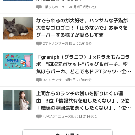
1
乗りものニュース
8月6日 6時12分
なでられるのが大好き、ハンサムな子猫が
大きなゴロゴロ！「止めないで」お手々を
グーパーする様子が愛らしすぎ
2
オトナンサー
8月5日 22時15分
「graniph（グラニフ）」×ドラえもんコラ
ボ “四次元ポケット”バッグ＆ポーチ、空
気ほうパーカ、どこでもドアTシャツ…全
20種
0
オトナンサー
8月5日 21時45分
上司からのランチの誘いを断りにくい理
由 3位「情報共有を逃したくない」、2位
「職場の雰囲気を悪くしたくない」、1位
は？
4
J-CAST ニュース
8月5日 21時20分