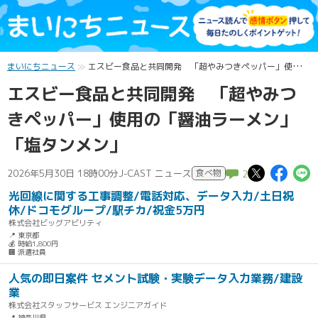
まいにちニュース
エスビー食品と共同開発 「超やみつきペッパー」使用の「醤油ラーメン」「塩タンメン」
エスビー食品と共同開発 「超やみつ
きペッパー」使用の「醤油ラーメン」
「塩タンメン」
この記
この
2026年5月30日 18時00分
J-CAST ニュース
食べ物
2
光回線に関する工事調整/電話対応、データ入力/土日祝
休/ドコモグループ/駅チカ/祝金5万円
株式会社ビッグアビリティ
📍 東京都
💰 時給1,800円
🏢 派遣社員
人気の即日案件 セメント試験・実験データ入力業務/建設
業
株式会社スタッフサービス エンジニアガイド
📍 神奈川県