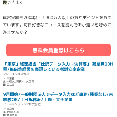
換
できます。
運営実績も20年以上！900万人以上の方がポイントを貯め
ています。毎日好きなニュースを読んでお小遣いを貯めて
みませんか？
無料会員登録はこちら
「東京」経理担当「仕訳データ入力・決算等」 残業月20H
程/無借金経営を実現している老舗安定企業
クレトイシ株式会社
📍 東京都
💰 年収500万円～750万円
🏢 正社員
9月開始/一般財団法人でデータ入力など事務/残業なし/未
経験OK/土日祝休み/上場・大手企業
ヒューマンリソシア株式会社
📍 東京都
💰 時給1,600円
🏢 派遣社員