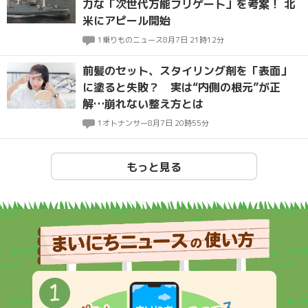
力な「次世代万能フリゲート」を考案！ 北
米にアピール開始
1
乗りものニュース
8月7日 21時12分
前髪のセット、スタイリング剤を「表面」
に塗ると失敗？ 実は“内側の根元”が正
解…崩れない整え方とは
1
オトナンサー
8月7日 20時55分
もっと見る