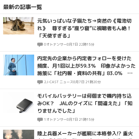
最新の記事一覧
元気いっぱいな子猫たち→突然の《電池切
れ》 尊すぎる“座り寝”に視聴者もん絶！
「天使すぎる」
0
オトナンサー
8月7日 22時15分
内定先の企業から内定者フォローを受けた
頻度、月1回以上が59.3％ 印象がよかった
施策に「社内報・資料の共有」83.0％ マ
イナビ調査
2
J-CAST ニュース
8月7日 21時20分
モバイルバッテリーは何個まで機内持ち込
みOK？ JALのクイズに「間違えた」「知
りませんでした」
1
オトナンサー
8月7日 21時15分
陸上兵器メーカーが艦艇に本格参入!? 重火