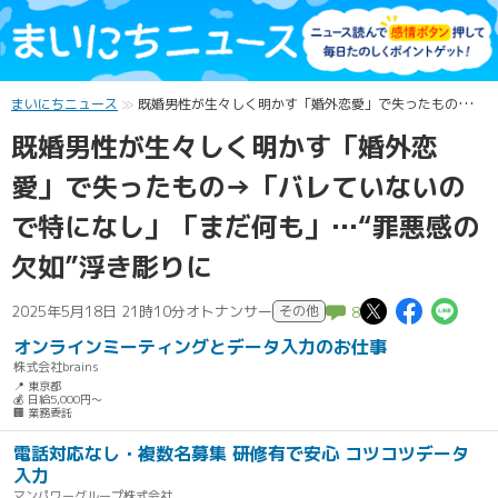
まいにちニュース
既婚男性が生々しく明かす「婚外恋愛」で失ったもの→「バレていないので特になし」「まだ何も」…“罪悪感の欠如”浮き彫りに
既婚男性が生々しく明かす「婚外恋
愛」で失ったもの→「バレていないの
で特になし」「まだ何も」…“罪悪感の
欠如”浮き彫りに
この記事
この記
こ
2025年5月18日 21時10分
オトナンサー
その他
8
オンラインミーティングとデータ入力のお仕事
株式会社brains
📍 東京都
💰 日給5,000円～
🏢 業務委託
電話対応なし・複数名募集 研修有で安心 コツコツデータ
入力
マンパワーグループ株式会社