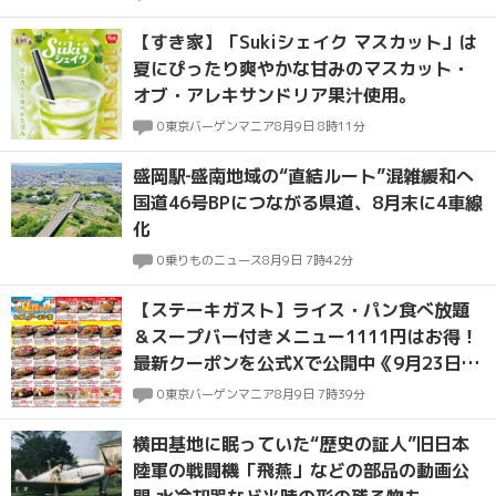
【すき家】「Sukiシェイク マスカット」は
夏にぴったり爽やかな甘みのマスカット・
オブ・アレキサンドリア果汁使用。
0
東京バーゲンマニア
8月9日 8時11分
盛岡駅‐盛南地域の“直結ルート”混雑緩和へ
国道46号BPにつながる県道、8月末に4車線
化
0
乗りものニュース
8月9日 7時42分
【ステーキガスト】ライス・パン食べ放題
＆スープバー付きメニュー1111円はお得！
最新クーポンを公式Xで公開中《9月23日ま
で》
0
東京バーゲンマニア
8月9日 7時39分
横田基地に眠っていた“歴史の証人”旧日本
陸軍の戦闘機「飛燕」などの部品の動画公