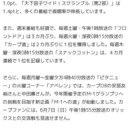
1.0pt、「大下容子ワイド！スクランブル（第2部）」は
1.4ptと、多くの番組で視聴率が伸長しています。
また、週末番組も好調で、毎週土曜・午後1時放送の「フロ
ントドア」は３カ月ぶり、毎週火曜・深夜0時15分放送の
「カープ道」は２カ月ぶりに１位を獲得しました。毎週木
曜・深夜0時15分放送の「スナックコットン」は、４カ月
連続で１位を記録しています。
さらに、毎週月曜～金曜夕方4時40分放送の「ピタニュ
ー」の火曜コーナー「アベレン」では、カープOBの安部友
裕さんと中田廉さんが、今年開催予定のM-1グランプリへ
の挑戦を目指す新企画「M-1への道」が始動しました。カ
ープファンには、6月7日（日）午後1時55分放送のオリッ
クスとの交流戦も見逃せません。