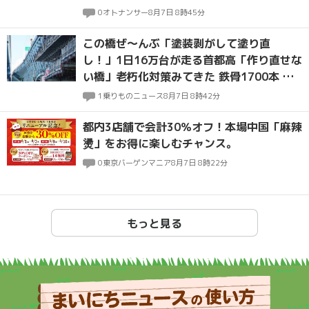
入
0
オトナンサー
8月7日 8時45分
この橋ぜ～んぶ「塗装剥がして塗り直
し！」1日16万台が走る首都高「作り直せな
い橋」老朽化対策みてきた 鉄骨1700本 現
場はまるで巨大ジャングルジム
1
乗りものニュース
8月7日 8時42分
都内3店舗で会計30％オフ！本場中国「麻辣
燙」をお得に楽しむチャンス。
0
東京バーゲンマニア
8月7日 8時22分
もっと見る