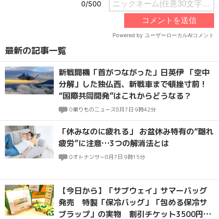
最新の記事一覧
新戦闘機「首がつながった」日英伊 「空中
分解」した独仏西、新戦車まで頓挫寸前！
“国際共同開発”はこれからどうなる？
0
乗りものニュース
8月7日 9時42分
「休みなのに疲れる」 お盆休み特有の“隠れ
疲労”に注意…3つの解消法とは
0
オトナンサー
8月7日 9時15分
【今日から】「サブウェイ」サマーバッグ
発売 特製「保冷バッグ」「包める保冷サ
ブラップ」の実物 割引チケット3500円封