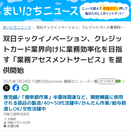
まいにちニュース
双日テックイノベーション、クレジットカード業界向けに業務効率化を目指す「業務アセスメントサービス」を提供開始
双日テックイノベーション、クレジッ
トカード業界向けに業務効率化を目指
す「業務アセスメントサービス」を提
供開始
2025年7月24日 10時00分
prenew 最新のニュース一覧
ビジネス
0
この記事についてポスト
この記事についてFacebookでシェ
この記事についてLINEで送る
寮完備/「簡単軽作業」半導体関連など、精密機器に使用
される部品の製造/40～50代活躍中/かんたん作業/給与前
渡しOK/女性活躍中
日総工産株式会社
📍 大阪府
💰 月給27万7,000円
🏢 派遣社員