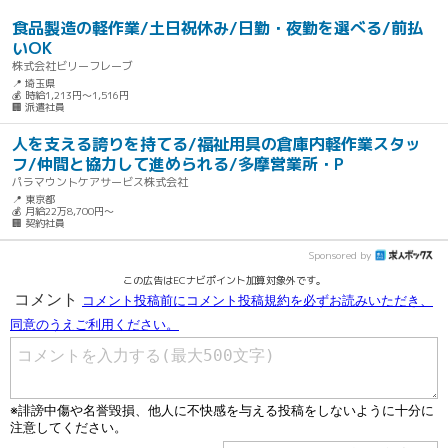
食品製造の軽作業/土日祝休み/日勤・夜勤を選べる/前払
いOK
株式会社ビリーフレーブ
📍 埼玉県
💰 時給1,213円～1,516円
🏢 派遣社員
人を支える誇りを持てる/福祉用具の倉庫内軽作業スタッ
フ/仲間と協力して進められる/多摩営業所・P
パラマウントケアサービス株式会社
📍 東京都
💰 月給22万8,700円～
🏢 契約社員
Sponsored by
この広告はECナビポイント加算対象外です。