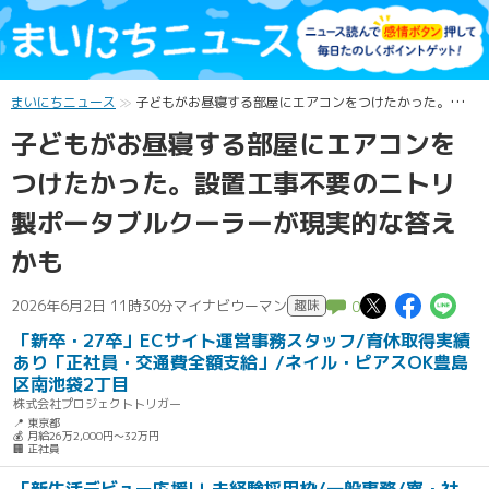
まいにちニュース
子どもがお昼寝する部屋にエアコンをつけたかった。設置工事不要のニトリ製ポータブルクーラーが現実的な答えかも
子どもがお昼寝する部屋にエアコンを
つけたかった。設置工事不要のニトリ
製ポータブルクーラーが現実的な答え
かも
この記
この記
こ
2026年6月2日 11時30分
マイナビウーマン
趣味
0
「新卒・27卒」ECサイト運営事務スタッフ/育休取得実績
あり「正社員・交通費全額支給」/ネイル・ピアスOK豊島
区南池袋2丁目
株式会社プロジェクトトリガー
📍 東京都
💰 月給26万2,000円～32万円
🏢 正社員