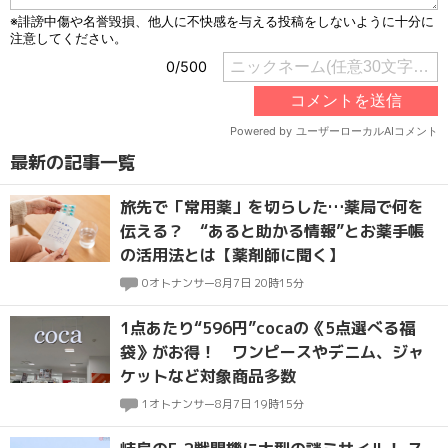
最新の記事一覧
旅先で「常用薬」を切らした…薬局で何を
伝える？ “あると助かる情報”とお薬手帳
の活用法とは【薬剤師に聞く】
0
オトナンサー
8月7日 20時15分
1点あたり“596円”cocaの《5点選べる福
袋》がお得！ ワンピースやデニム、ジャ
ケットなど対象商品多数
1
オトナンサー
8月7日 19時15分