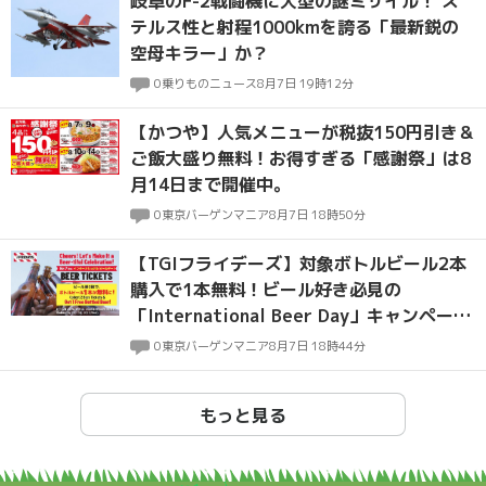
岐阜のF-2戦闘機に大型の謎ミサイル！ ス
テルス性と射程1000kmを誇る「最新鋭の
空母キラー」か？
0
乗りものニュース
8月7日 19時12分
【かつや】人気メニューが税抜150円引き＆
ご飯大盛り無料！お得すぎる「感謝祭」は8
月14日まで開催中。
0
東京バーゲンマニア
8月7日 18時50分
【TGIフライデーズ】対象ボトルビール2本
購入で1本無料！ビール好き必見の
「International Beer Day」キャンペーン
は8月9日まで。
0
東京バーゲンマニア
8月7日 18時44分
もっと見る