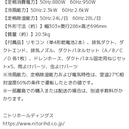
【定格消費電力】50Hz:880W 60Hz:950W
【冷風能力】50Hz:2.3kW 60Hz:2.6kW
【定格除湿能力】50Hz:24L/日 60Hz:28L/日
【外形寸法（約）】幅303×奥行286×高さ696mm
【質量（約）】20.5kg
【付属品】リモコン（単4形乾電池2本）、排気ダクト、ダ
クトエンド、排気ノズル、ダクトパネルセット（A／B／C
／D 各1枚）、ドレンホース、ダクトパネル固定用ねじセッ
ト×5、雨よけパーツ、虫よけパーツ
※冷風能力、定格除湿能力および電気特性は、室温27℃相
対湿度60%の条件で運転したときの値です。
※一部離島での購入または配送の場合は、別途手数料がか
かります。
ニトリホールディングス
https://www.nitorihd.co.jp/